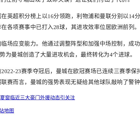
在英超积分榜上以16分领跑，利物浦和曼联分别以14
在各项赛事中已打入28球，其进攻效率位居欧洲前列
的临场应变能力。他通过调整阵型和加强中场控制，成功
优势为曼城创造了大量进攻机会，最终转化为4个进球。
2022-23赛季夺冠后，曼城在欧冠赛场已连续三赛季
超联赛而言，曼城的强势表现无疑给其他球队敲响了警钟
夏窗临近三大豪门外援动态引关注
站地图