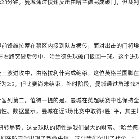
28分钟，曼城通过快速反击由哈兰德完成破门，但裁判
黎前锋维拉蒂在禁区内接到队友横传，面对出击的门将
福登在右路突破后传中，哈兰德头球破门扳回一球。这个
续三波进攻中，由格拉利什完成绝杀。这位英格兰国脚
为2:2，但比赛尚未结束。补时阶段，曼城通过角球战术
分暂列第二。值得一提的是，曼城在英超联赛中也保持全
性。数据显示，曼城在近5场比赛中取得4胜1平，其主场
扭转局势，这支球队的韧性是我们最大的财富。"哈兰德
我们在防守端出现了致命失误，这让我们付出了代价。"