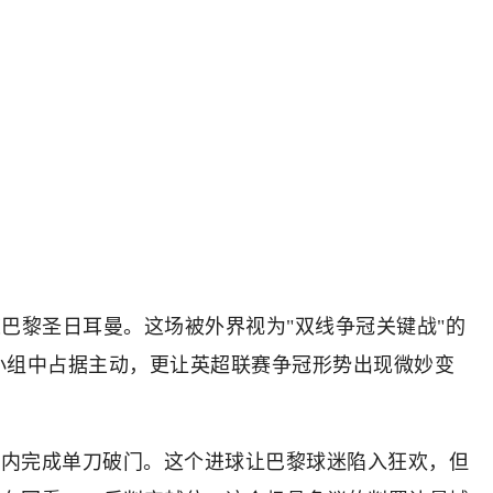
巴黎圣日耳曼。这场被外界视为"双线争冠关键战"的
小组中占据主动，更让英超联赛争冠形势出现微妙变
区内完成单刀破门。这个进球让巴黎球迷陷入狂欢，但