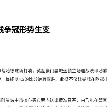
线争冠形势生变
在伊蒂哈德球场打响，英超豪门曼城坐镇主场迎战法甲劲旅
，最终以4:2的比分逆转取胜。此役不仅让曼城在欧冠
当时曼城中场核心德布劳内送出精准直塞，内马尔在禁