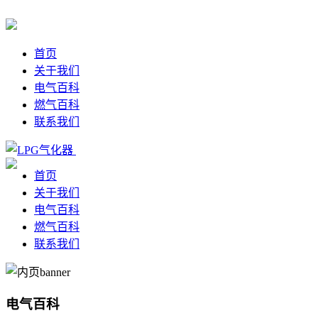
首页
关于我们
电气百科
燃气百科
联系我们
首页
关于我们
电气百科
燃气百科
联系我们
电气百科