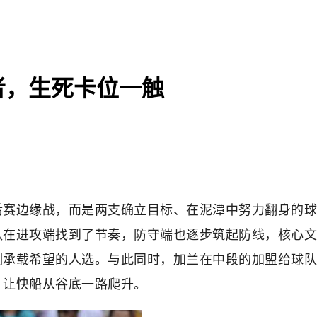
者，生死卡位一触
后赛边缘战，而是两支确立目标、在泥潭中努力翻身的球
队在进攻端找到了节奏，防守端也逐步筑起防线，核心文
刻承载希望的人选。与此同时，加兰在中段的加盟给球队
，让快船从谷底一路爬升。