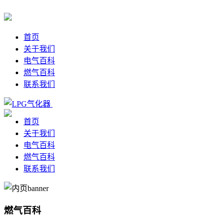
首页
关于我们
电气百科
燃气百科
联系我们
首页
关于我们
电气百科
燃气百科
联系我们
燃气百科