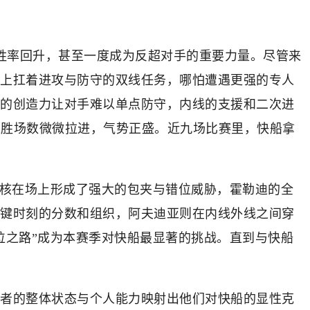
，胜率回升，甚至一度成为反超对手的重要力量。尽管来
上扛着进攻与防守的双线任务，哪怕遭遇更强的专人
的创造力让对手难以单点防守，内线的支援和二次进
以胜场数微微拉进，气势正盛。近九场比赛里，快船拿
双核在场上形成了强大的包夹与错位威胁，霍勒迪的全
键时刻的分数和组织，阿夫迪亚则在内线外线之间穿
位之路”成为本赛季对快船最显著的挑战。直到与快船
者的整体状态与个人能力映射出他们对快船的显性克