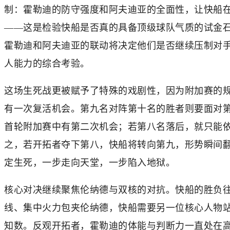
制：霍勒迪的防守强度和阿夫迪亚的全面性，让快船
——这是检验快船是否真的具备顶级球队气质的试金
霍勒迪和阿夫迪亚的联动将决定他们是否继续压制对
人能力的综合考验。
这场生死战更被赋予了特殊的戏剧性，因为附加赛的
有一次复活机会。第九名对阵第十名的胜者则要面对
首轮附加赛中有第二次机会；若第八名落后，就只能
之，若开拓者夺下第八，快船将转向第九，形势瞬间翻
定生死，一步走向天堂，一步陷入地狱。
核心对决继续聚焦伦纳德与双核的对抗。快船的胜负
线、集中火力包夹伦纳德，快船需要另一位核心人物
知数。反观开拓者，霍勒迪的体能与判断力一直处在