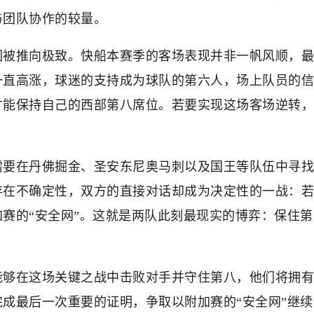
与团队协作的较量。
围被推向极致。快船本赛季的客场表现并非一帆风顺，最
直高涨，球迷的支持成为球队的第六人，场上队员的信
才能保持自己的西部第八席位。若要实现这场客场逆转，
需要在丹佛掘金、圣安东尼奥马刺以及国王等队伍中寻找
存在不确定性，双方的直接对话却成为决定性的一战：若
赛的“安全网”。这就是两队此刻最现实的博弈：保住
能够在这场关键之战中击败对手并守住第八，他们将拥有
成最后一次重要的证明，争取以附加赛的“安全网”继