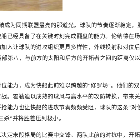
战绩成为同期联盟最亮的那道光。球队的节奏逐渐稳定
快船已经具备了在关键时刻完成翻盘的能力。伦纳德在场
的加入让球队的进攻组织更具多样性，外线投射和对位后
列西部第八，与前方的太阳和后方的开拓者之间的距离仅
位能力，成为快船此前难以跨越的“修罗场”。他们的
苦战。霍勒迪以成熟的球风与高水平的攻防转换，带来关
抢能力也让快船的进攻节奏频频受阻，球队的这条“对
三杀”并将胜差压到极小。
以决定末段格局的比赛中交锋。两队此前的对抗中，开拓