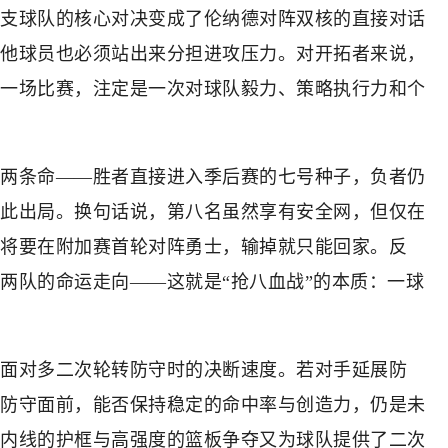
支球队的核心对决变成了伦纳德对阵双核的直接对话
他球员也必须站出来分担进攻压力。对开拓者来说，
一场比赛，注定是一次对球队毅力、策略执行力和个
两条命——胜者直接进入季后赛的七号种子，负者仍
此出局。换句话说，第八名虽然享有安全网，但仅在
将要在附加赛首轮对阵勇士，输掉就只能回家。反
两队的命运走向——这就是“抢八血战”的本质：一球
面对多二次轮转防守时的决断速度。若对手延展防
防守面前，能否保持稳定的命中率与创造力，仍是未
内线的护框与高强度的篮板争夺又为球队提供了二次