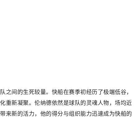
队之间的生死较量。快船在赛季初经历了极端低谷，
化重新凝聚。伦纳德依然是球队的灵魂人物，场均近
带来新的活力，他的得分与组织能力迅速成为快船的