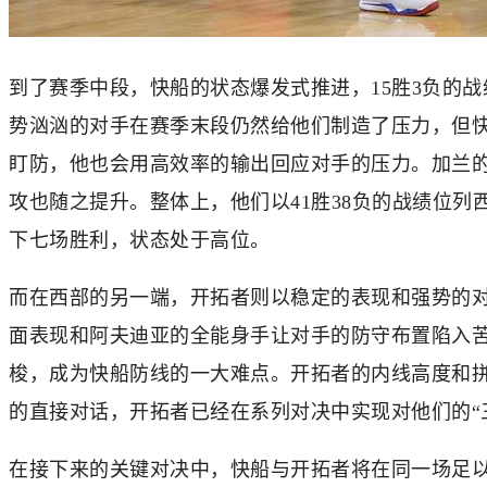
到了赛季中段，快船的状态爆发式推进，15胜3负的
势汹汹的对手在赛季末段仍然给他们制造了压力，但
盯防，他也会用高效率的输出回应对手的压力。加兰
攻也随之提升。整体上，他们以41胜38负的战绩位
下七场胜利，状态处于高位。
而在西部的另一端，开拓者则以稳定的表现和强势的对
面表现和阿夫迪亚的全能身手让对手的防守布置陷入
梭，成为快船防线的一大难点。开拓者的内线高度和拼
的直接对话，开拓者已经在系列对决中实现对他们的“
在接下来的关键对决中，快船与开拓者将在同一场足