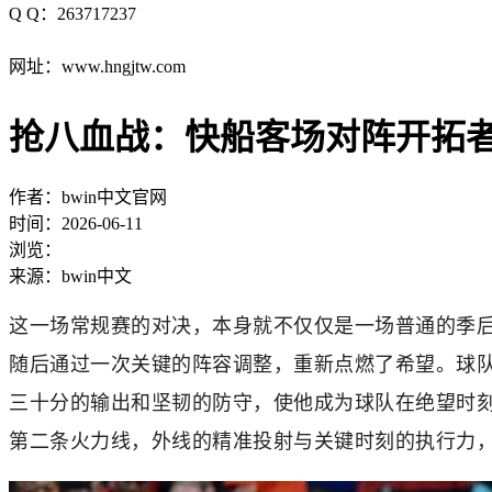
Q Q：263717237
网址：www.hngjtw.com
抢八血战：快船客场对阵开拓
作者：bwin中文官网
时间：2026-06-11
浏览：
来源：bwin中文
这一场常规赛的对决，本身就不仅仅是一场普通的季
随后通过一次关键的阵容调整，重新点燃了希望。球
三十分的输出和坚韧的防守，使他成为球队在绝望时
第二条火力线，外线的精准投射与关键时刻的执行力