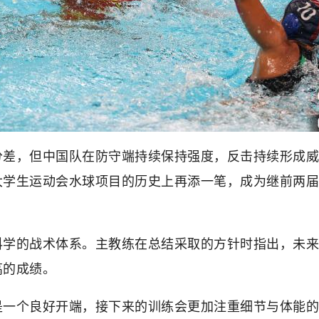
分差，但中国队在防守端持续保持强度，反击持续形成威
大学生运动会水球项目的历史上再添一笔，成为继前两届
科学的战术体系。主教练在总结采取的方针时指出，未来
高的成绩。
是一个良好开端，接下来的训练会更加注重细节与体能的