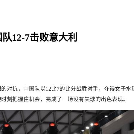
12-7击败意大利
的对抗，中国队以12比7的比分战胜对手，夺得女子
键时刻把握住机会，完成了一场没有失球的出色表现。