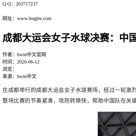
Q Q：263717237
网址：www.hngjtw.com
成都大运会女子水球决赛：中国队
作者：bwin中文官网
时间：2026-06-12
浏览：
来源：bwin中文
在成都举行的成都大运会女子水球赛场，经过一轮激烈
整场比赛的节奏紧凑，攻防转换快，帮助中国队在关