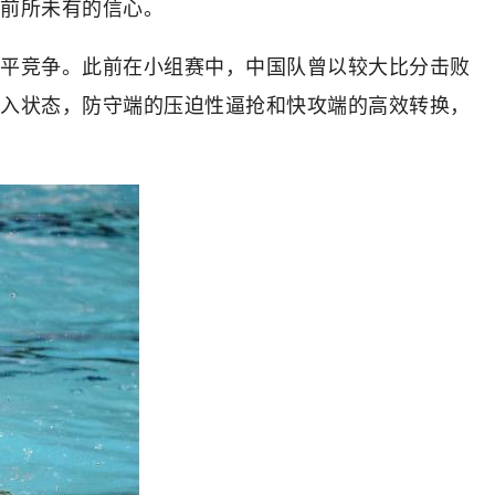
前所未有的信心。
平竞争。此前在小组赛中，中国队曾以较大比分击败
入状态，防守端的压迫性逼抢和快攻端的高效转换，