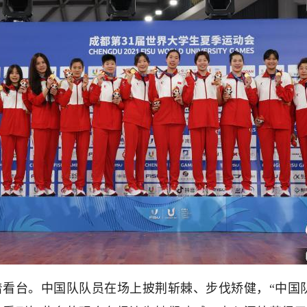
看台。中国队队员在场上披荆斩棘、步伐矫健，“中国