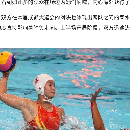
，看到如此多的观众在场边为她们呐喊，内心深处获得了
，双方在本届成都大运会的对决也体现出两队之间的高水
力度直接影响着胜负走向。上半场开局阶段，双方迅速进