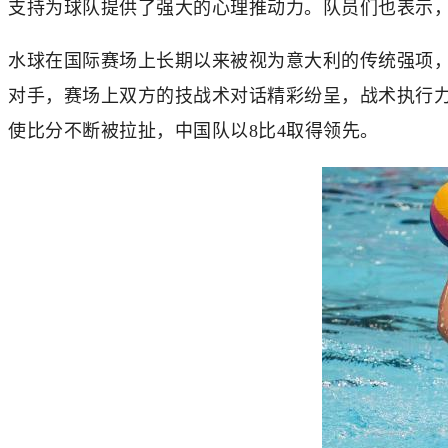
支持为球队提供了强大的心理推动力。队员们也表示
水球在国际赛场上长期以来被视为意大利的传统强项
对手，赛场上双方的技战术对话精彩纷呈，战术执行
使比分不断被拉扯，中国队以8比4取得领先。