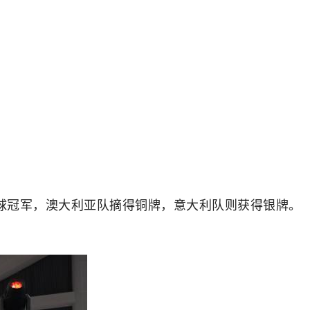
水球冠军，澳大利亚队摘得铜牌，意大利队则获得银牌。